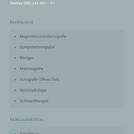
Telefax 0351 | 41 421 – 97
Radiologie
Magnetresonanztomografie
Computertomografie
Röntgen
Mammografie
Sonografie (Ultraschall)
Neuroradiologie
Schmerztherapie
Nuklearmedizin
Schilddrüse